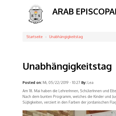
ARAB EPISCOPA
Startseite
Unabhängigkeitstag
Breadcrumb
Unabhängigkeitstag
Posted on:
Mi, 05/22/2019 - 10:27
By:
Lea
Am 18. Mai haben die LehrerInnen, Sch
ü
lerInnen und El
Nach dem bunten Programm, welches die Kinder und Juge
S
ü
β
igkeiten, verziert in den Farben der jordanischen Fla