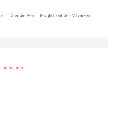
te
Über die AES
Möglichkeit des Mitwirkens
Anmelden
User
account
menu