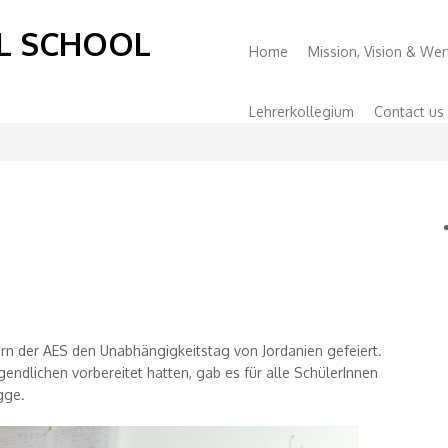
L SCHOOL
Primary
Home
Mission, Vision & Wer
Menu
Lehrerkollegium
Contact us
tern der AES den Unabh
än
gigkeitstag von Jordanien gefeiert.
ndlichen vorbereitet hatten, gab es f
ü
r alle Sch
ü
lerInnen
gge.